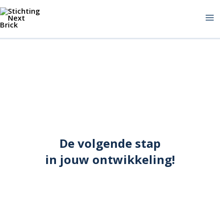
Ga
naar
de
inhoud
De volgende stap
in jouw ontwikkeling!